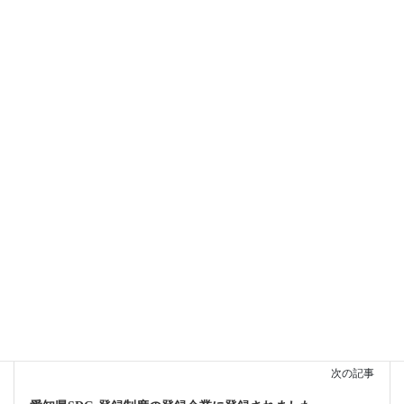
こまき新産業振興センターのこまき光モノにて弊社が紹介
されました。
記事は
こちら
にてご覧いただけます。
Facebook
twitter
news
カテゴリー
前の記事
日刊工業新聞社 プレス技術2月号にインタビュー記事が掲載
されました。
2022年1月17日
次の記事